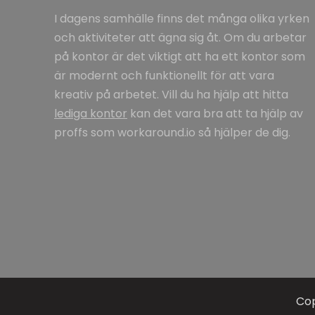
I dagens samhälle finns det många olika yrken
och aktiviteter att ägna sig åt. Om du arbetar
på kontor är det viktigt att ha ett kontor som
är modernt och funktionellt för att vara
kreativ på arbetet. Vill du ha hjälp att hitta
lediga kontor
kan det vara bra att ta hjälp av
proffs som workaround.io så hjälper de dig.
Cop