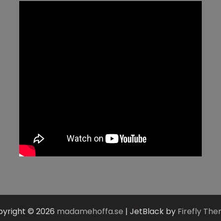
yright © 2026
madamehoffa.se
| JetBlack by
Firefly Th