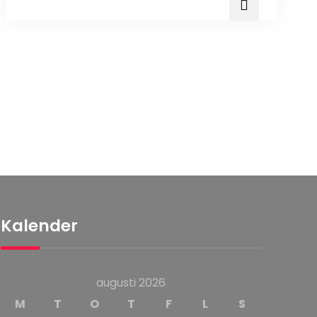
Kalender
augusti 2026
M
T
O
T
F
L
S