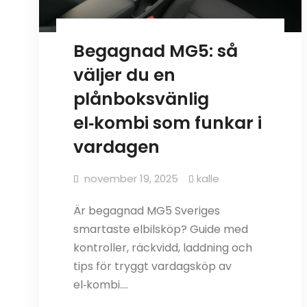
Begagnad MG5: så
väljer du en
plånboksvänlig
el‑kombi som funkar i
vardagen
november 19, 2025
kalle
Är begagnad MG5 Sveriges
smartaste elbilsköp? Guide med
kontroller, räckvidd, laddning och
tips för tryggt vardagsköp av
el‑kombi.…