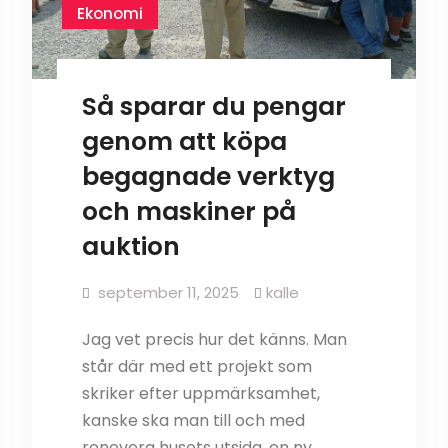
Ekonomi
Så sparar du pengar
genom att köpa
begagnade verktyg
och maskiner på
auktion
september 11, 2025
kalle
Jag vet precis hur det känns. Man
står där med ett projekt som
skriker efter uppmärksamhet,
kanske ska man till och med
renovera husets utsida, en ny