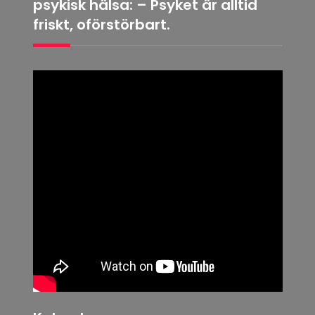
psykisk hälsa: – Psyket är alltid
friskt, oförstörbart.