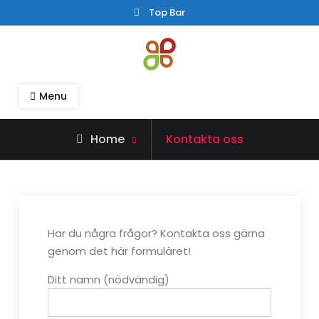
Skip
Top Bar
to
content
madamehoffa.se
madamehoffa.se – Allt om hälsa, fritid och
Menu
ekonomi
Home
Kontakta oss
Har du några frågor? Kontakta oss gärna
genom det här formuläret!
Ditt namn (nödvändig)