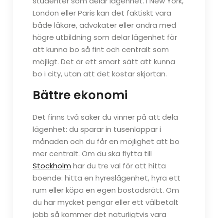
studenter som delar lägenhet. I New York,
London eller Paris kan det faktiskt vara
både läkare, advokater eller andra med
högre utbildning som delar lägenhet för
att kunna bo så fint och centralt som
möjligt. Det är ett smart sätt att kunna
bo i city, utan att det kostar skjortan.
Bättre ekonomi
Det finns två saker du vinner på att dela
lägenhet: du sparar in tusenlappar i
månaden och du får en möjlighet att bo
mer centralt. Om du ska flytta till
Stockholm
har du tre val för att hitta
boende: hitta en hyreslägenhet, hyra ett
rum eller köpa en egen bostadsrätt. Om
du har mycket pengar eller ett välbetalt
jobb så kommer det naturligtvis vara