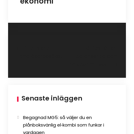
ekonomi
Inläggsnavigering
Finansiera
3 tips för en
tandläkarbesöket
balanserad och
hälsosam livsstil
Senaste inläggen
Begagnad MG5: så väljer du en
plånboksvänlig el‑kombi som funkar i
vardagen