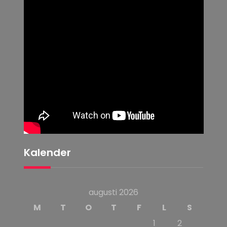
Kalender
augusti 2026
M
T
O
T
F
L
S
1
2