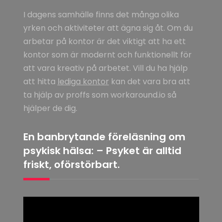
I dagens samhälle finns det många olika
yrken och aktiviteter att ägna sig åt. Om du
arbetar på kontor är det viktigt att ha ett
kontor som är modernt och funktionellt för
att vara kreativ på arbetet. Vill du ha hjälp
att hitta
lediga kontor
kan det vara bra att
ta hjälp av proffs som workaround.io så
hjälper de dig.
En banbrytande föreläsning om
psykisk hälsa: – Psyket är alltid
friskt, oförstörbart.