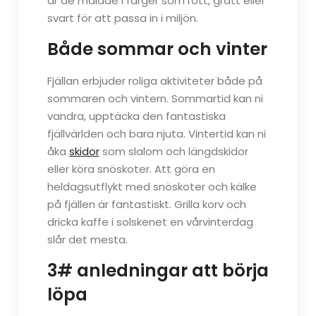
är de målade i färger som rött, grått eller
svart för att passa in i miljön.
Både sommar och vinter
Fjällan erbjuder roliga aktiviteter både på
sommaren och vintern. Sommartid kan ni
vandra, upptäcka den fantastiska
fjällvärlden och bara njuta. Vintertid kan ni
åka
skidor
som slalom och längdskidor
eller köra snöskoter. Att göra en
heldagsutflykt med snöskoter och kälke
på fjällen är fantastiskt. Grilla korv och
dricka kaffe i solskenet en vårvinterdag
slår det mesta.
3# anledningar att börja
löpa