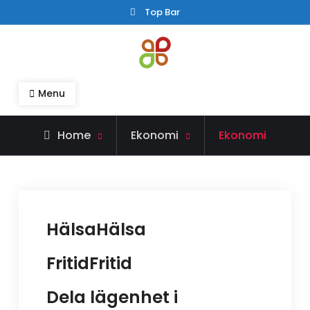
Skip
Top Bar
to
content
madamehoffa.se
madamehoffa.se – Allt om hälsa, fritid och
Menu
ekonomi
Home
Ekonomi
Ekonomi
HälsaHälsa
FritidFritid
Dela lägenhet i