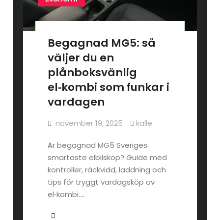
Begagnad MG5: så
väljer du en
plånboksvänlig
el‑kombi som funkar i
vardagen
november 19, 2025
kalle
Är begagnad MG5 Sveriges
smartaste elbilsköp? Guide med
kontroller, räckvidd, laddning och
tips för tryggt vardagsköp av
el‑kombi.…