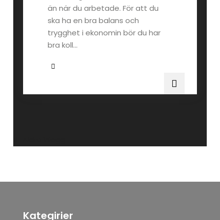
än när du arbetade. För att du
ska ha en bra balans och
trygghet i ekonomin bör du har
bra koll…
Inläggsnavigering
Äldre inlägg
Kategirier