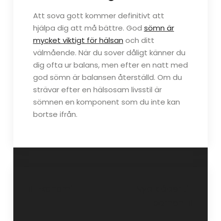
Att sova gott kommer definitivt att
hjälpa dig att må bättre. God
sömn är
mycket viktigt för hälsan
och ditt
välmående. När du sover dåligt känner du
dig ofta ur balans, men efter en natt med
god sömn är balansen återställd. Om du
strävar efter en hälsosam livsstil är
sömnen en komponent som du inte kan
bortse ifrån.
Inläggsnavigering
Ekonomi
Nya kläder till
barnen