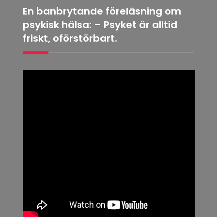
En banbrytande föreläsning om
psykisk hälsa: – Psyket är alltid
friskt, oförstörbart.