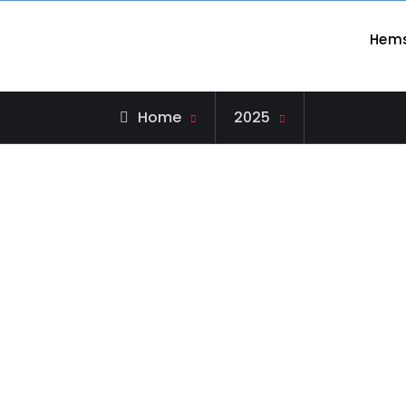
Hem
d och ekonomi
Home
2025